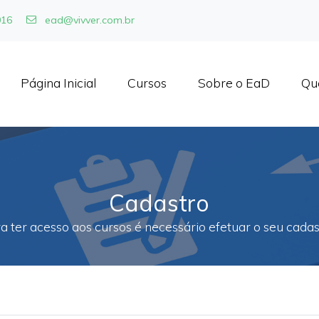
016
ead@vivver.com.br
Página Inicial
Cursos
Sobre o EaD
Qu
Cadastro
a ter acesso aos cursos é necessário efetuar o seu cadas