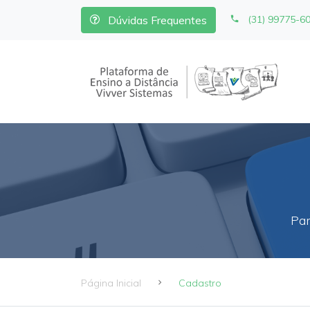
Dúvidas Frequentes
(31) 99775-6
Par
Página Inicial
Cadastro