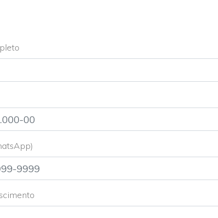
leto
hatsApp)
scimento