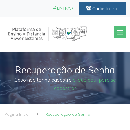
Cadastre-se
ENTRAR
Recuperação de Senha
Caso não tenha cadastro
clique aqui para se
cadastrar
Página Inicial
Recuperação de Senha