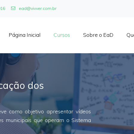
016
ead@vivver.com.br
Página Inicial
Cursos
Sobre o EaD
Qu
ficação dos
eve como objetivo apresentar vídeos
res municipais que operam o Sistema