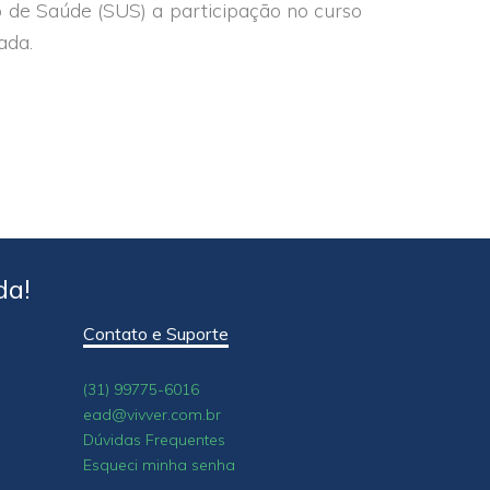
 de Saúde (SUS) a participação no curso
ada.
da!
Contato e Suporte
(31) 99775-6016
ead@vivver.com.br
Dúvidas Frequentes
Esqueci minha senha