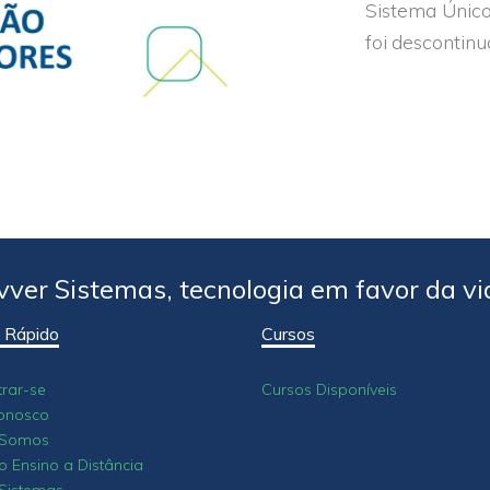
Sistema Único
foi descontinu
vver Sistemas, tecnologia em favor da vi
 Rápido
Cursos
rar-se
Cursos Disponíveis
onosco
Somos
o Ensino a Distância