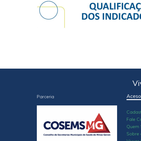
Vi
Aceso
Parceria
Cadast
Fale C
Quem 
Sobre 